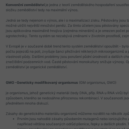
Konvenční zemědělství
je jedna z teorií zemědělského hospodaření soustře
složku zemědělství tedy na maximální výnos.
Jedná se tedy nejenom o výnos, ale i o maximalizaci zisku. Pěstovány jsou ta
možné utržit největší množství peněz. Za tímto účelem jsou pěstovány spec
jsou aplikována maximálně hnojiva (zejména minerální) a je omezen počet po
agrotechniky. Tento systém se nezabývá změnami v životním prostředí, ze
V Evropě je v současné době trend tento systém zemědělství opouštět - byl
počtu pojezdů na poli, zvyšuje šanci přežívání některých mikroorganizmů a p
vlastnosti půdy. Dalšími problémy jsou porušení půdní úrodnosti a dalších ch
znečištění podzemních vod. Časté pěstování monokultury snižuje výnosy.
zemědělství je organické zemědělství.
GMO -Geneticky modifikovaný organismus
(GM organismus, GMO)
je organismus, jehož genetický materiál (tedy DNA, příp. RNA u RNA virů) by
způsobem, kterého se nedosáhne přirozenou rekombinací. V současnosti jso
předmětem mnoha diskuzí.
Zásahy do genetického materiálu organismů můžeme rozdělit na několik zp
Prvním jsou nahodilé zásahy působením mutagenů nebo ionizujícího z
například většina současných odrůd pšenice, řepky a dalších plodin.