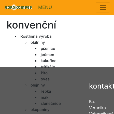
MENU
konvenční
Rostlinná výroba
obilniny
pšenice
ječmen
kukuřice
tritikále
žito
oves
kontak
olejniny
řepka
mák
Bc.
slunečnice
Veronika
okopaniny
Voborníková