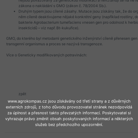
nejsou považovány za genetickou modifikaci a nevztahují se na ně re
zákona o nakládání s GMO (zákon č. 78/2004 Sb.).
Druhým typem jsou cílené zásahy. Mutace jsou získány tak, že do o
něm cíleně deaktivujeme nějaké konkrétní geny (například rostliny, d
bakterie Agrobacterium tumefaciens vnesen gen pro odolnost k herbi
insekticidů – viz např. Bt-kukuřice).
GMO, do kterého byl metodami genetického inženýrství cíleně přenesen gen 
transgenní organismus a proces se nazývá transgenoze.
Více o Geneticky modifikovaných potravinách:
zpět
www.agrokompas.cz jsou získávány od třetí strany a z důvěrných
externích zdrojů, z toho důvodu provozovatel stránek nezodpovídá
za úplnost a přesnost takto převzatých informací. Poskytovatel si
vyhrazuje právo změnit obsah poskytovaných informací a některých
služeb bez předchozího upozornění.