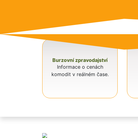
Previous
Burzovní zpravodajství
Informace o cenách
BURZOVNÍ 
komodit v reálném čase.
Zajímá vás, kam s
vstoupit