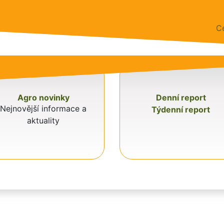
C
Agro novinky
Denní report
Nejnovější informace a
Týdenní report
ZPRAVODAJSTVÍ
aktuality
měřují ceny