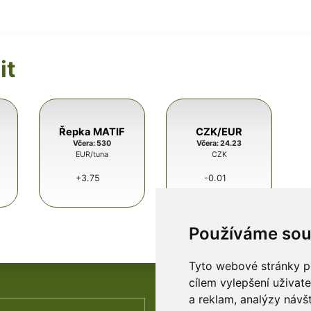
it
Řepka MATIF
CZK/EUR
Včera: 530
Včera: 24.23
EUR/tuna
CZK
+3.75
-0.01
Používáme sou
Tyto webové stránky po
cílem vylepšení uživat
a reklam, analýzy návš