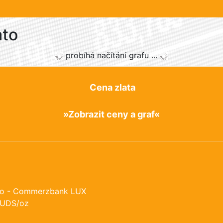
ato
probíhá načítání grafu ...
Cena zlata
»Zobrazit ceny a graf«
ato - Commerzbank LUX
 UDS/oz