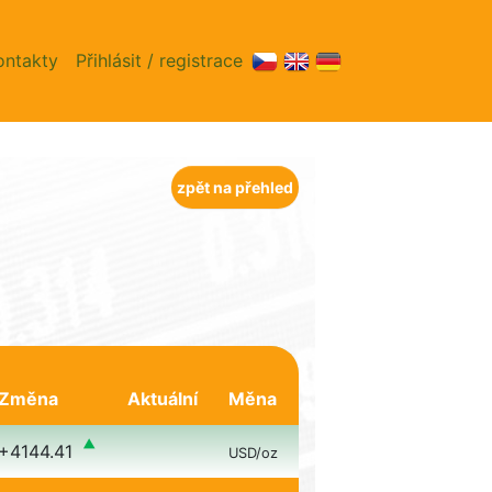
ontakty
Přihlásit / registrace
zpět na přehled
Změna
Aktuální
Měna
+4144.41
USD/oz