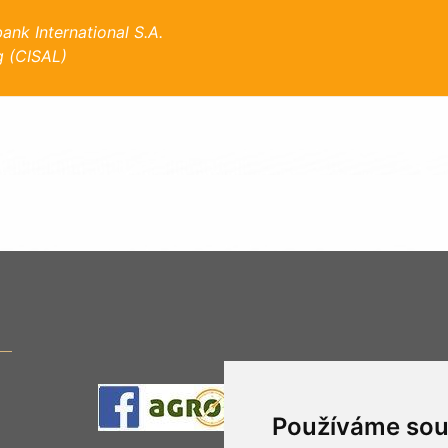
nk International S.A.
 (CISAL)
Používáme sou