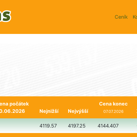
Ceník
K
ena počátek
Cena konec
0.06.2026
Nejnižší
Nejvýšší
07.07.2026
4119.57
4197.25
4144.407