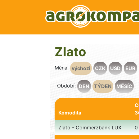
Zlato
Měna:
výchozi
CZK
USD
EUR
Období:
DEN
TÝDEN
MĚSÍC
C
Komodita
3
Zlato - Commerzbank LUX
0