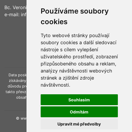
Bc. Veronika Voborníková
Používáme soubory
e-mail: info(@)agrokompas.cz
cookies
Tyto webové stránky používají
soubory cookies a další sledovací
nástroje s cílem vylepšení
Ochrana osobních údajů
uživatelského prostředí, zobrazení
přizpůsobeného obsahu a reklam,
analýzy návštěvnosti webových
Data poskytovaná webovým portálem www.agrokompas.cz jsou
stránek a zjištění zdroje
získávány od třetí strany a z důvěrných externích zdrojů, z toho
návštěvnosti.
důvodu provozovatel stránek nezodpovídá za úplnost a přesnost
takto převzatých informací. Poskytovatel si vyhrazuje právo změnit
obsah poskytovaných informací a některých služeb bez
Souhlasím
předchozího upozornění.
Odmítám
© www.agrokompas.cz 2026, všechna práva vyhrazena
Upravit mé předvolby